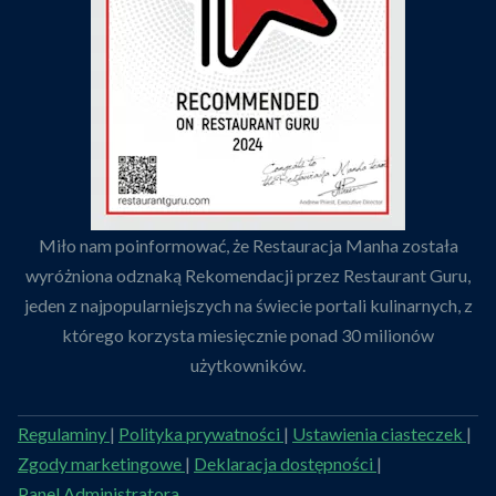
Miło nam poinformować, że Restauracja Manha została
wyróżniona odznaką Rekomendacji przez Restaurant Guru,
jeden z najpopularniejszych na świecie portali kulinarnych, z
którego korzysta miesięcznie ponad 30 milionów
użytkowników.
Regulaminy
|
Polityka prywatności
|
Ustawienia ciasteczek
|
Zgody marketingowe
|
Deklaracja dostępności
|
Panel Administratora