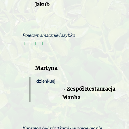
Jakub
Polecam smacznie i szybko
Martyna
dzienkuej
~ Zespół Restauracja
Manha
Kapsalon był z frytkami - w opisie nic nie